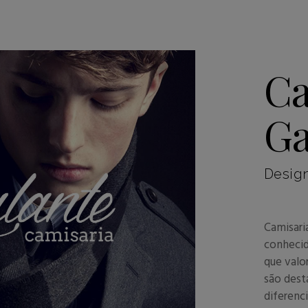
Ca
Ga
Design
Camisari
conhecid
que valo
são dest
diferenc