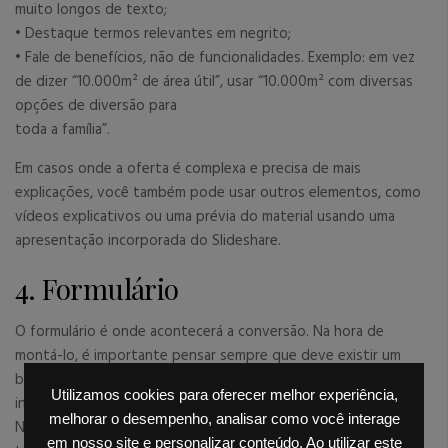
muito longos de texto;
• Destaque termos relevantes em negrito;
• Fale de benefícios, não de funcionalidades. Exemplo: em vez
de dizer “10.000m² de área útil”, usar “10.000m² com diversas
opções de diversão para
toda a família”.
Em casos onde a oferta é complexa e precisa de mais
explicações, você também pode usar outros elementos, como
vídeos explicativos ou uma prévia do material usando uma
apresentação incorporada do Slideshare.
4. Formulário
O formulário é onde acontecerá a conversão. Na hora de
montá-lo, é importante pensar sempre que deve existir um
balanço entre algumas variáveis, tais como o número de
Utilizamos cookies para oferecer melhor experiência,
informações requeridas e o número de Leads que será obtido.
melhorar o desempenho, analisar como você interage
Não é regra, mas em geral, quanto mais informações, menor a
em nosso site e personalizar conteúdo. Ao utilizar este