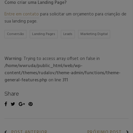
Como criar uma Landing Page?
Entre em contato
para solicitar um orçamento para crianção de
sua landing page.
Conversão
Landing Pages
Leads
Marketing Digital
Warning
: Trying to access array offset on false in
/home/wwruda/public_html/web/wp-
content/themes/rudalov/theme-admin/functions/theme-
general-features.php
on line
311
Share
POST ANTERIOR
PRÓXIMO POST