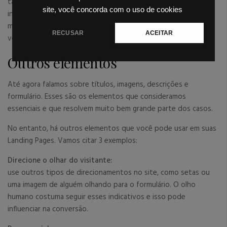
taxa de conversão. Ainda assim, coloque no formulário as
site, você concorda com o uso de cookies
informações que você precisa coletar dos Leads. Isso vai fazer
muita diferença na hora de passar o Lead do marketing para
RECUSAR
ACEITAR
vendas.
Outros elementos
Até agora falamos sobre títulos, imagens, descrições e
formulário. Esses são os elementos que consideramos
essenciais e que resolvem muito bem grande parte dos casos.
No entanto, há outros elementos que você pode usar em suas
Landing Pages. Vamos citar 3 exemplos:
Direcione o olhar do visitante:
use outros tipos de direcionamentos no site, como setas ou
uma imagem de alguém olhando para o formulário. O olho
humano costuma seguir esses indicativos e isso pode
influenciar na conversão.